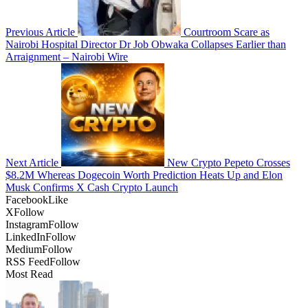
Previous Article
Courtroom Scare as
Nairobi Hospital Director Dr Job Obwaka Collapses Earlier than
Arraignment – Nairobi Wire
Next Article
New Crypto Pepeto Crosses
$8.2M Whereas Dogecoin Worth Prediction Heats Up and Elon
Musk Confirms X Cash Crypto Launch
Facebook
Like
X
Follow
Instagram
Follow
LinkedIn
Follow
Medium
Follow
RSS Feed
Follow
Most Read