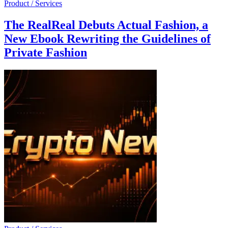
Product / Services
The RealReal Debuts Actual Fashion, a
New Ebook Rewriting the Guidelines of
Private Fashion