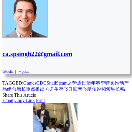
ca.spsingh22@gmail.com
Website
|
+ posts
TAGGED:
Games
GDC
Snail
Steam
之势通过
借
年
春季特卖推动产
品组合增长重点推出方舟生存飞升回音飞艇传说和颂钟长鸣
Share This Article
Email
Copy Link
Print