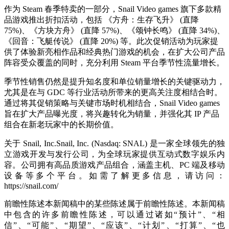
作为 Steam 春季特卖的一部分，Snail Video games 旗下多款精
品游戏推出折扣活动，包括 《方舟：生存飞升》 (直降
75%)、《方块方舟》 (直降 57%)、《颂钟长鸣》 (直降 34%)、
《回音：飞艇传说》 (直降 20%) 等。此次促销活动为玩家提
供了体验新亮相作品和经典热门游戏的机会，在扩大公司产品
阵容受众覆盖的同时，充分利用 Steam 平台季节性流量增长。
季节性销售仍然是提升知名度和单位销量增长的关键驱动力，
尤其是在与 GDC 等行业活动所带来的更高关注度相结合时。
通过将其促销策略与关键市场时机相结合，Snail Video games
旨在扩大产品曝光度，将兴趣转化为销量，并强化其 IP 产品
组合在新老玩家中的长期价值。
关于 Snail, Inc.Snail, Inc. (Nasdaq: SNAL) 是一家全球领先的独
立游戏开发与发行公司，为全球玩家提供互动式数字娱乐内
容。公司拥有高品质游戏产品组合，涵盖主机、PC 端及移动
设备等多个平台。如需了解更多信息，请访问：
https://snail.com/
前瞻性陈述本新闻稿中的某些陈述属于前瞻性陈述。本新闻稿
中包含的许多前瞻性陈述，可以通过诸如“预计”、“相
信”、“可能”、“期望”、“应该”、“计划”、“打算”、“也