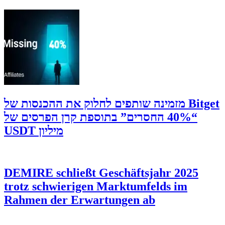
‫Bitget מזמינה שותפים לחלוק את ההכנסות של
“40% החסרים” בתוספת קרן הפרסים של
מיליון USDT
DEMIRE schließt Geschäftsjahr 2025
trotz schwierigen Marktumfelds im
Rahmen der Erwartungen ab