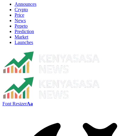
Announces
Crypto
Price
News
Pepeto
Prediction
Market
Launches
Font Resizer
Aa