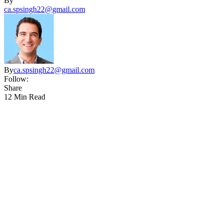
By
ca.spsingh22@gmail.com
By
ca.spsingh22@gmail.com
Follow:
Share
12 Min Read