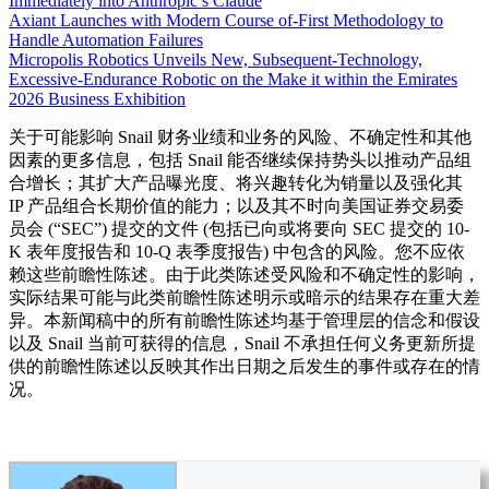
Immediately into Anthropic’s Claude
Axiant Launches with Modern Course of-First Methodology to
Handle Automation Failures
Micropolis Robotics Unveils New, Subsequent-Technology,
Excessive-Endurance Robotic on the Make it within the Emirates
2026 Business Exhibition
关于可能影响 Snail 财务业绩和业务的风险、不确定性和其他
因素的更多信息，包括 Snail 能否继续保持势头以推动产品组
合增长；其扩大产品曝光度、将兴趣转化为销量以及强化其
IP 产品组合长期价值的能力；以及其不时向美国证券交易委
员会 (“SEC”) 提交的文件 (包括已向或将要向 SEC 提交的 10-
K 表年度报告和 10-Q 表季度报告) 中包含的风险。您不应依
赖这些前瞻性陈述。由于此类陈述受风险和不确定性的影响，
实际结果可能与此类前瞻性陈述明示或暗示的结果存在重大差
异。本新闻稿中的所有前瞻性陈述均基于管理层的信念和假设
以及 Snail 当前可获得的信息，Snail 不承担任何义务更新所提
供的前瞻性陈述以反映其作出日期之后发生的事件或存在的情
况。