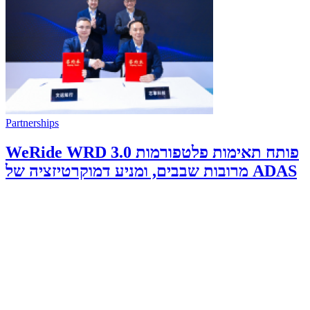
Partnerships
WeRide WRD 3.0 פותח תאימות פלטפורמות
מרובות שבבים, ומניע דמוקרטיזציה של ADAS