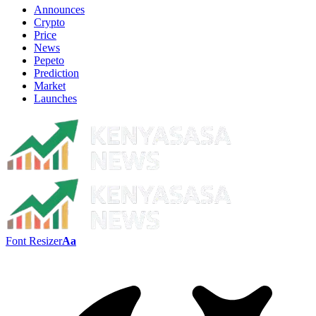
Announces
Crypto
Price
News
Pepeto
Prediction
Market
Launches
Font Resizer
Aa