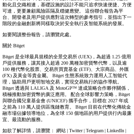
動化且交織相連，基礎設施的設計不能只追求快速便捷、方便
可達，更要兼顧風險區隔及穩健應變。 這份聯合報告為平
台、開發者及用戶提供應對這次轉型的參考指引，並指出下一
階段的金融創新將同樣取決於安全執行及智能系統的發展。
如要閱讀整份報告，請瀏覽此處。
關於 Bitget
Bitget 是全球最具規模的全景交易所 (UEX)，為超過 1.25 億用
戶提供服務，讓其接入超過 200 萬種加密貨幣代幣，以及逾
100 種代幣化股票、交易所買賣基金 (ETF)、大宗商品、外匯
(FX) 及黃金等貴金屬。 Bitget 生態系統致力運用人工智能代
理，協助用戶更明智地交易，實現交易執行的協作導航。
Bitget 透過與 LALIGA 及 MotoGP™ 達成策略合作夥伴關係，
積極推動加密貨幣的廣泛應用。 配合全球影響力策略，Bitget
與聯合國兒童基金會 (UNICEF) 攜手合作，目標在 2027 年或
之前為 110 萬人提供區塊鏈教育。 Bitget 目前在代幣化傳統金
融市場佔據領導地位，為全球 150 個地區的用戶提供行內最廉
宜、最流動的服務。
如欲了解詳情，請瀏覽： 網站 | Twitter | Telegram | LinkedIn |