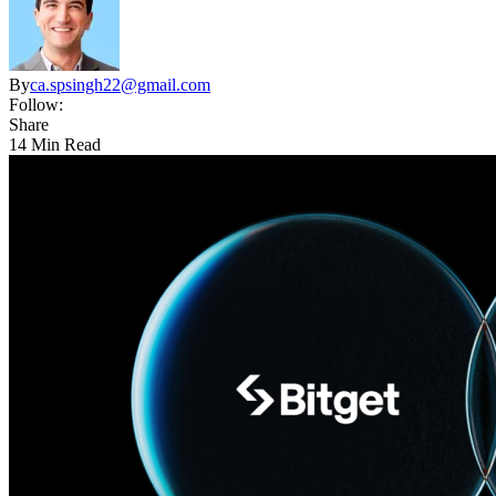
By
ca.spsingh22@gmail.com
Follow:
Share
14 Min Read