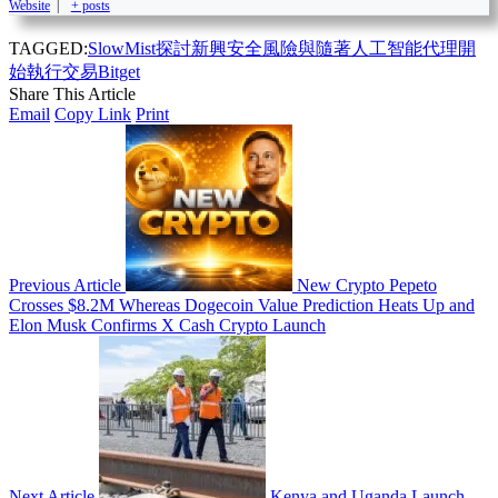
Website
|
+ posts
TAGGED:
SlowMist
探討新興安全風險
與
隨著人工智能代理開
始執行交易Bitget
Share This Article
Email
Copy Link
Print
Previous Article
New Crypto Pepeto
Crosses $8.2M Whereas Dogecoin Value Prediction Heats Up and
Elon Musk Confirms X Cash Crypto Launch
Next Article
Kenya and Uganda Launch