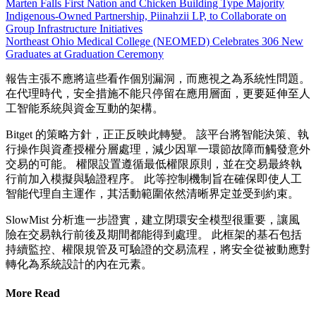
Marten Falls First Nation and Chicken Building Type Majority
Indigenous‑Owned Partnership, Piinahzii LP, to Collaborate on
Group Infrastructure Initiatives
Northeast Ohio Medical College (NEOMED) Celebrates 306 New
Graduates at Graduation Ceremony
報告主張不應將這些看作個別漏洞，而應視之為系統性問題。
在代理時代，安全措施不能只停留在應用層面，更要延伸至人
工智能系統與資金互動的架構。
Bitget 的策略方針，正正反映此轉變。 該平台將智能決策、執
行操作與資產授權分層處理，減少因單一環節故障而觸發意外
交易的可能。 權限設置遵循最低權限原則，並在交易最終執
行前加入模擬與驗證程序。 此等控制機制旨在確保即使人工
智能代理自主運作，其活動範圍依然清晰界定並受到約束。
SlowMist 分析進一步證實，建立閉環安全模型很重要，讓風
險在交易執行前後及期間都能得到處理。 此框架的基石包括
持續監控、權限規管及可驗證的交易流程，將安全從被動應對
轉化為系統設計的內在元素。
More Read