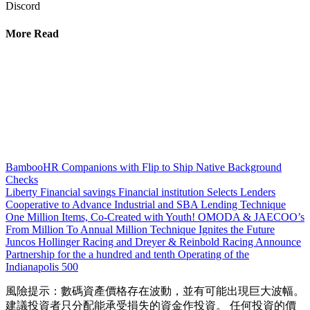
Discord
More Read
BambooHR Companions with Flip to Ship Native Background
Checks
Liberty Financial savings Financial institution Selects Lenders
Cooperative to Advance Industrial and SBA Lending Technique
One Million Items, Co-Created with Youth! OMODA & JAECOO’s
From Million To Annual Million Technique Ignites the Future
Juncos Hollinger Racing and Dreyer & Reinbold Racing Announce
Partnership for the a hundred and tenth Operating of the
Indianapolis 500
風險提示：數碼資產價格存在波動，並有可能出現巨大波幅。
建議投資者只分配能承受損失的資金作投資。 任何投資的價