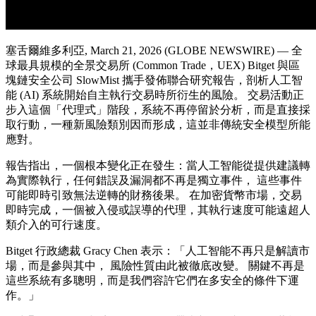
塞舌爾維多利亞, March 21, 2026 (GLOBE NEWSWIRE) — 全
球最具規模的全景交易所 (Common Trade，UEX) Bitget 與區
塊鏈安全公司 SlowMist 攜手發佈聯合研究報告，剖析人工智
能 (AI) 系統開始自主執行交易時所衍生的風險。 交易活動正
步入這個「代理式」階段，系統不再停留於分析，而是直接採
取行動，一種新風險類別因而形成，這並非傳統安全模型所能
應對。
報告指出，一個根本變化正在發生：當人工智能從提供建議轉
為實際執行，任何錯誤及漏洞都不再是獨立事件， 這些事件
可能即時引致無法逆轉的財務後果。 在加密貨幣市場，交易
即時完成，一個被入侵或誤導的代理，其執行速度可能遠超人
類介入的可行速度。
Bitget 行政總裁 Gracy Chen 表示：「人工智能不再只是解讀市
場，而是參與其中， 風險性質由此被徹底改變。 關鍵不再是
這些系統有多聰明，而是我們容許它們在多安全的條件下運
作。」