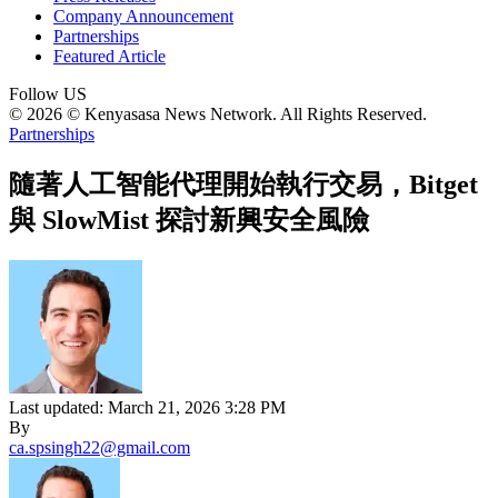
Company Announcement
Partnerships
Featured Article
Follow US
© 2026 © Kenyasasa News Network. All Rights Reserved.
Partnerships
隨著人工智能代理開始執行交易，Bitget
與 SlowMist 探討新興安全風險
Last updated: March 21, 2026 3:28 PM
By
ca.spsingh22@gmail.com