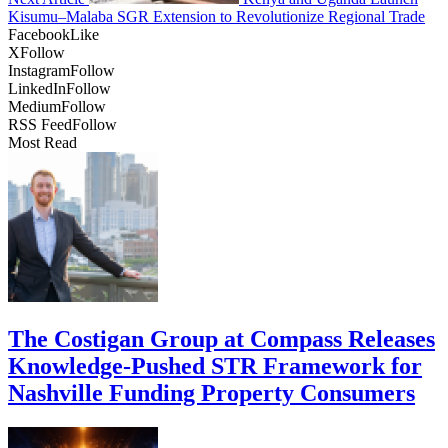
Kisumu–Malaba SGR Extension to Revolutionize Regional Trade
Facebook
Like
X
Follow
Instagram
Follow
LinkedIn
Follow
Medium
Follow
RSS Feed
Follow
Most Read
The Costigan Group at Compass Releases
Knowledge-Pushed STR Framework for
Nashville Funding Property Consumers